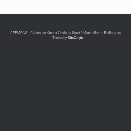
AERMONS - Cabinet de Kiné et Ostéo du Sport à Montpellier et Baillargues
Theme by
SiteOrigin