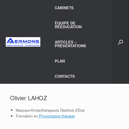
Skip
CABINETS
to
content
ÉQUIPE DE
RÉÉDUCATION
ARTICLES –
PRÉSENTATIONS
PLAN
CONTACTS
Olivier LAHOZ
Masseur-Kinésithérapeute Diplômé d’État
Formation en
Physiotaping thérapie